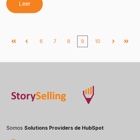
Leer
6
7
8
9
10
Primera
Anterior
Siguiente
Última
Somos
Solutions Providers de HubSpot