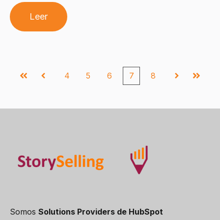
Leer
4
5
6
7
8
Primera
Anterior
Siguiente
Última
Somos
Solutions Providers de HubSpot